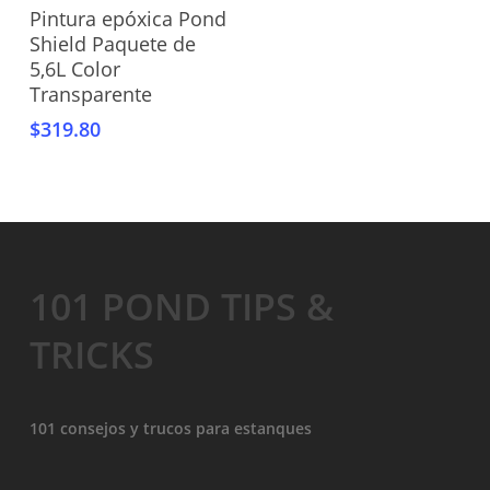
Añadir Al Carrito
Pintura epóxica Pond
Shield Paquete de
5,6L Color
Transparente
$
319.80
101 POND TIPS &
TRICKS
101 consejos y trucos para estanques