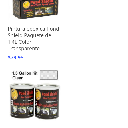
Añadir Al Carrito
Pintura epóxica Pond
Shield Paquete de
1,4L Color
Transparente
$
79.95