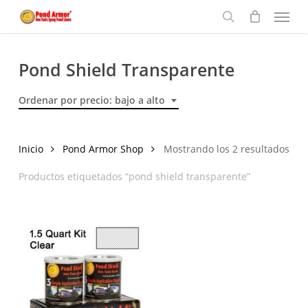
Menu
Skip
to
search
main
content
Pond Shield Transparente
Ordenar por precio: bajo a alto
Ord
Inicio
Pond Armor Shop
Mostrando los 2 resultados
por
Productos etiquetados “pond shield transparente”
prec
baj
a
alto