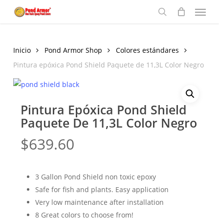
Menu
Skip
to
search
main
content
Inicio
Pond Armor Shop
Colores estándares
Pintura epóxica Pond Shield Paquete de 11,3L Color Negro
Pintura Epóxica Pond Shield
Paquete De 11,3L Color Negro
$
639.60
3 Gallon Pond Shield non toxic epoxy
Safe for fish and plants. Easy application
Very low maintenance after installation
8 Great colors to choose from!