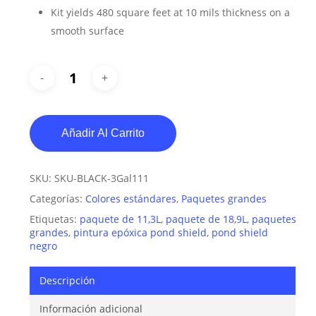
Kit yields 480 square feet at 10 mils thickness on a
smooth surface
Añadir Al Carrito
SKU:
SKU-BLACK-3Gal111
Categorías:
Colores estándares
,
Paquetes grandes
Etiquetas:
paquete de 11,3L
,
paquete de 18,9L
,
paquetes
grandes
,
pintura epóxica pond shield
,
pond shield
negro
Descripción
Información adicional