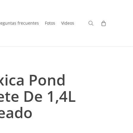
search
reguntas frecuentes
Fotos
Videos
xica Pond
ete De 1,4L
ceado