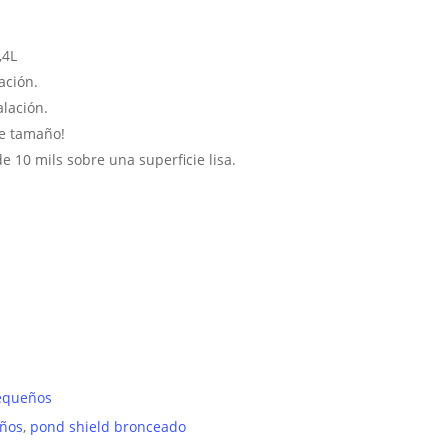
1,4L
ación.
lación.
te tamaño!
e 10 mils sobre una superficie lisa.
equeños
ños
,
pond shield bronceado