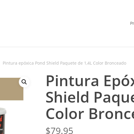
P
Pintura epóxica Pond Shield Paquete de 1,4L Color Bronceado
Pintura Epó
Shield Paqu
Color Bron
$
79.95