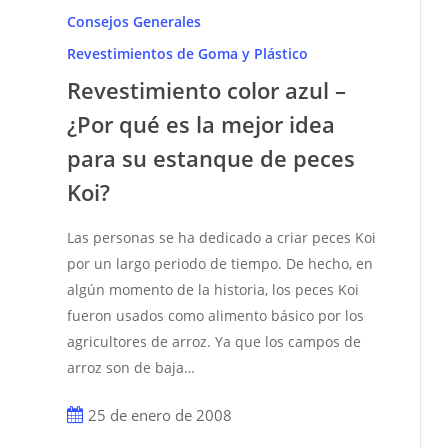
color
Consejos Generales
azul
Revestimientos de Goma y Plástico
–
Revestimiento color azul –
¿Por
¿Por qué es la mejor idea
qué
es
para su estanque de peces
la
Koi?
mejor
idea
Las personas se ha dedicado a criar peces Koi
para
por un largo periodo de tiempo. De hecho, en
su
algún momento de la historia, los peces Koi
estanque
fueron usados como alimento básico por los
de
agricultores de arroz. Ya que los campos de
peces
arroz son de baja…
Koi?
25 de enero de 2008