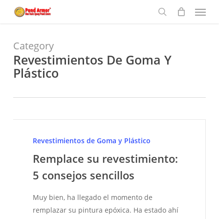
Menu
Skip
to
search
main
content
Category
Revestimientos De Goma Y
Plástico
Remplace
su
Revestimientos de Goma y Plástico
revestimiento:
Remplace su revestimiento:
5
5 consejos sencillos
consejos
sencillos
Muy bien, ha llegado el momento de
remplazar su pintura epóxica. Ha estado ahí